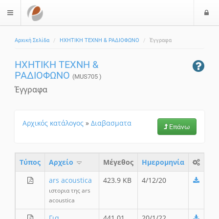
Ε
$langMenu
ί
Αρχική Σελίδα
ΗΧΗΤΙΚΗ ΤΕΧΝΗ & ΡΑΔΙΟΦΩΝΟ
Έγγραφα
ο
δ
ΗΧΗΤΙΚΗ ΤΕΧΝΗ &
ο
ΡΑΔΙΟΦΩΝΟ
ς
(MUS705 )
Έγγραφα
Αρχικός κατάλογος
»
Διαβασματα
Επάνω
Τύπος
Aρχείο
Μέγεθος
Ημερομηνία
ars acoustica
423.9 KB
4/12/20
ιστορια της ars
acoustica
Για
441.01
20/1/22