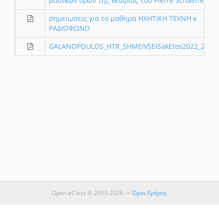
βασικών όρων της θεωρίας του Pierre Schaeffer
σημειωσεις για το μαθημα ΗΧΗΤΙΚΗ ΤΕΧΝΗ κ
ΡΑΔΙΟΦΩΝΟ
GALANOPOULOS_HTR_SHMEIVSEISakEtos2022_23
Open eClass © 2003-2026 —
Όροι Χρήσης