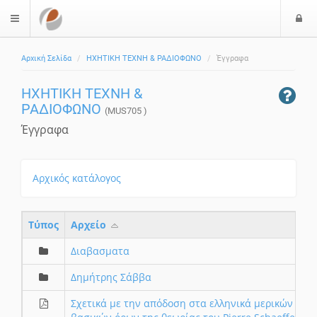
Ε
$langMenu
ί
Αρχική Σελίδα
ΗΧΗΤΙΚΗ ΤΕΧΝΗ & ΡΑΔΙΟΦΩΝΟ
Έγγραφα
ο
δ
ΗΧΗΤΙΚΗ ΤΕΧΝΗ &
ο
ΡΑΔΙΟΦΩΝΟ
ς
(MUS705 )
Έγγραφα
Αρχικός κατάλογος
Τύπος
Aρχείο
Διαβασματα
Δημήτρης Σάββα
Σχετικά με την απόδοση στα ελληνικά μερικών