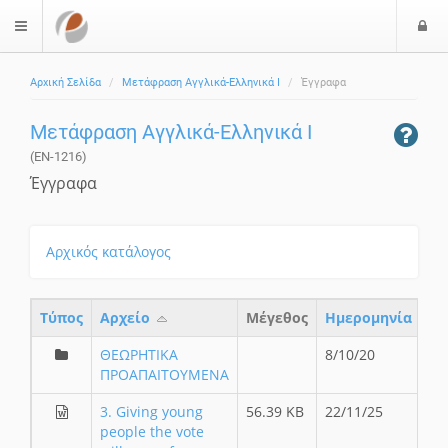
Ε
$langMenu
ί
Αρχική Σελίδα
Μετάφραση Αγγλικά-Ελληνικά Ι
Έγγραφα
ο
δ
Μετάφραση Αγγλικά-Ελληνικά Ι
ο
ς
(EN-1216)
Έγγραφα
Αρχικός κατάλογος
Τύπος
Aρχείο
Μέγεθος
Ημερομηνία
ΘΕΩΡΗΤΙΚΑ
8/10/20
ΠΡΟΑΠΑΙΤΟΥΜΕΝΑ
3. Giving young
56.39 KB
22/11/25
people the vote