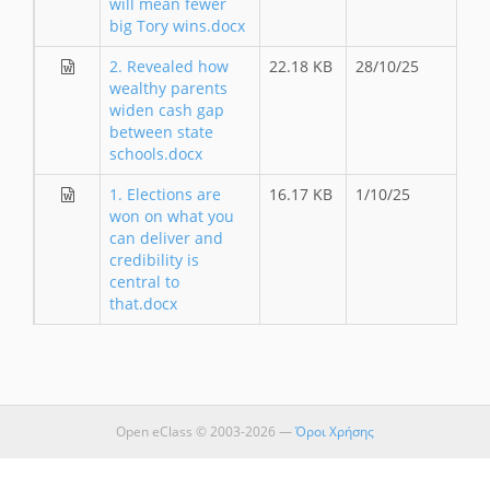
will mean fewer
big Tory wins.docx
2. Revealed how
22.18 KB
28/10/25
wealthy parents
widen cash gap
between state
schools.docx
1. Elections are
16.17 KB
1/10/25
won on what you
can deliver and
credibility is
central to
that.docx
Open eClass © 2003-2026 —
Όροι Χρήσης