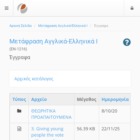
Ε
$langMenu
ί
Αρχική Σελίδα
Μετάφραση Αγγλικά-Ελληνικά Ι
Έγγραφα
ο
δ
Μετάφραση Αγγλικά-Ελληνικά Ι
ο
ς
(EN-1216)
Έγγραφα
Αρχικός κατάλογος
Τύπος
Aρχείο
Μέγεθος
Ημερομηνία
ΘΕΩΡΗΤΙΚΑ
8/10/20
ΠΡΟΑΠΑΙΤΟΥΜΕΝΑ
3. Giving young
56.39 KB
22/11/25
people the vote