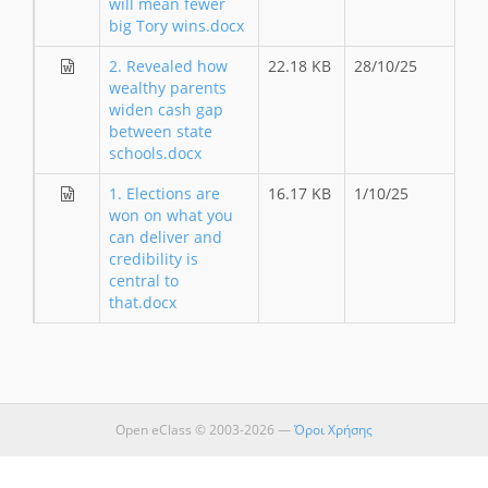
will mean fewer
big Tory wins.docx
2. Revealed how
22.18 KB
28/10/25
wealthy parents
widen cash gap
between state
schools.docx
1. Elections are
16.17 KB
1/10/25
won on what you
can deliver and
credibility is
central to
that.docx
Open eClass © 2003-2026 —
Όροι Χρήσης