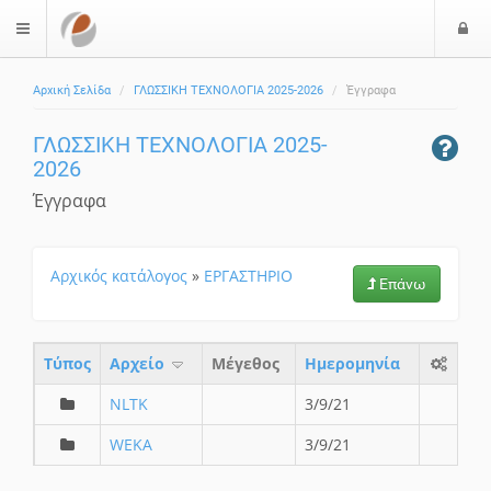
Ε
$langMenu
ί
Αρχική Σελίδα
ΓΛΩΣΣΙΚΗ ΤΕΧΝΟΛΟΓΙΑ 2025-2026
Έγγραφα
ο
δ
ΓΛΩΣΣΙΚΗ ΤΕΧΝΟΛΟΓΙΑ 2025-
ο
2026
ς
Έγγραφα
Αρχικός κατάλογος
»
ΕΡΓΑΣΤΗΡΙΟ
Επάνω
Τύπος
Aρχείο
Μέγεθος
Ημερομηνία
NLTK
3/9/21
WEKA
3/9/21