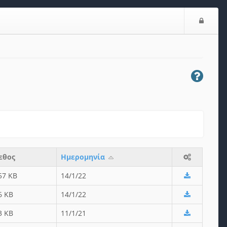
Ε
ί
σ
ο
δ
ο
ς
εθος
Ημερομηνία
57 KB
14/1/22
6 KB
14/1/22
3 KB
11/1/21