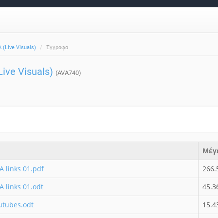
(Live Visuals)
Έγγραφα
ve Visuals)
(AVA740)
Μέγ
links 01.pdf
266.
links 01.odt
45.3
outubes.odt
15.4