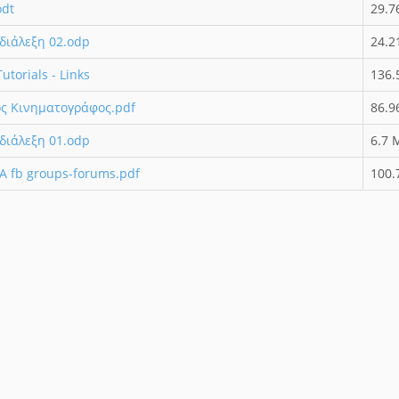
odt
29.7
διάλεξη 02.odp
24.2
utorials - Links
136.
ς Κινηματογράφος.pdf
86.9
διάλεξη 01.odp
6.7 
 fb groups-forums.pdf
100.