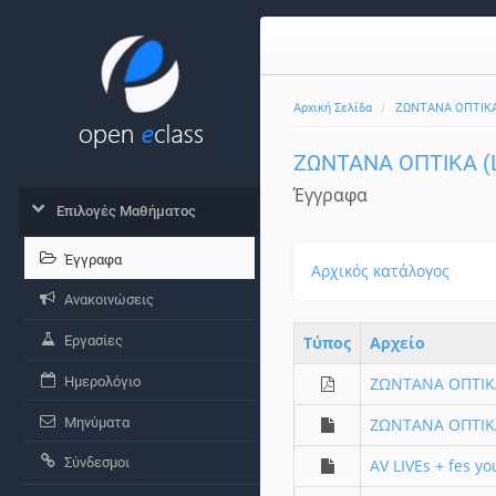
Αρχική Σελίδα
ΖΩΝΤΑΝΑ ΟΠΤΙΚΑ 
ΖΩΝΤΑΝΑ ΟΠΤΙΚΑ (Li
Έγγραφα
Επιλογές Μαθήματος
Έγγραφα
Αρχικός κατάλογος
Ανακοινώσεις
Εργασίες
Τύπος
Aρχείο
Ημερολόγιο
ΖΩΝΤΑΝΑ ΟΠΤΙΚΑ 
Μηνύματα
ΖΩΝΤΑΝΑ ΟΠΤΙΚΑ 
Σύνδεσμοι
AV LIVEs + fes y