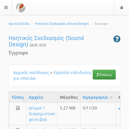
Ε
$langMenu
ί
Αρχική Σελίδα
Ηχητικός Σχεδιασμός (Sound Design)
Έγγραφα
ο
δ
Ηχητικός Σχεδιασμός (Sound
ο
Design)
ς
(AUD 323)
Έγγραφα
Αρχικός κατάλογος
»
Εργασία επένδυσης
Επάνω
για σποτάκι
Τύπος
Aρχείο
Μέγεθος
Ημερομηνία
Δείγμα 1
5.27 MB
5/11/20
διαφημιστικό
φεστιβαλ