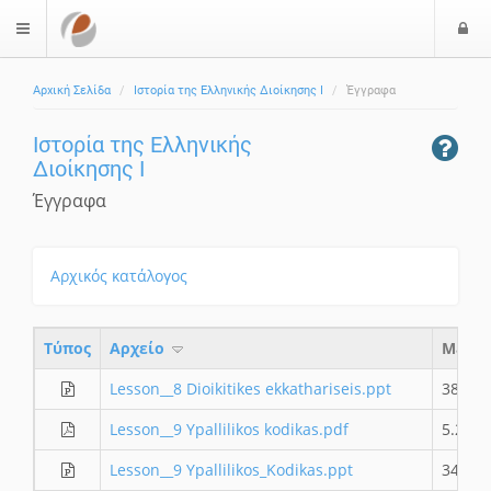
Ε
$langMenu
ί
Αρχική Σελίδα
Ιστορία της Ελληνικής Διοίκησης Ι
Έγγραφα
ο
δ
Ιστορία της Ελληνικής
ο
Διοίκησης Ι
ς
Έγγραφα
Αρχικός κατάλογος
Τύπος
Aρχείο
Μέγεθ
Lesson__8 Dioikitikes ekkathariseis.ppt
380.5 
Lesson__9 Ypallilikos kodikas.pdf
5.27 
Lesson__9 Ypallilikos_Kodikas.ppt
343 K