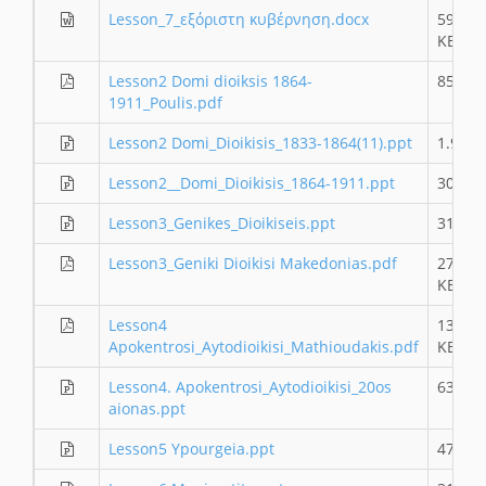
Lesson_7_εξόριστη κυβέρνηση.docx
591.71
KB
Lesson2 Domi dioiksis 1864-
85.27 
1911_Poulis.pdf
Lesson2 Domi_Dioikisis_1833-1864(11).ppt
1.96 
Lesson2__Domi_Dioikisis_1864-1911.ppt
301 K
Lesson3_Genikes_Dioikiseis.ppt
317 K
Lesson3_Geniki Dioikisi Makedonias.pdf
275.77
KB
Lesson4
133.51
Apokentrosi_Aytodioikisi_Mathioudakis.pdf
KB
Lesson4. Apokentrosi_Aytodioikisi_20os
634 K
aionas.ppt
Lesson5 Ypourgeia.ppt
475 K