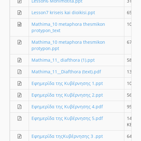
Lesson6 Monimotita.ppt
315.5 
Lesson7 kriseis kai dioikisi.ppt
650 K
Mathima_10 metaphora thesmikon
103.5 
protypon_text
Mathima_10 metaphora thesmikon
676.5 
protypon.ppt
Mathima_11_ diafthora (1).ppt
584 K
Mathima_11__Diafthora (text).pdf
13.02
Εφημερίδα της Κυβέρνησης 1.ppt
1011 
Εφημερίδα της Κυβέρνησης 2.ppt
561.5 
Εφημερίδα της Κυβέρνησης 4.pdf
95.11 
Εφημερίδα της Κυβέρνησης 5.pdf
140.14
KB
Εφημερίδα τηςΚυβέρνησης 3 .ppt
646 K