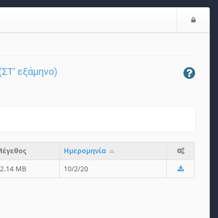
Ε
ί
σ
ο
δ
ΣΤ’ εξάμηνο)
ο
ς
Μέγεθος
Ημερομηνία
12.14 MB
10/2/20