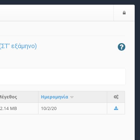
Ε
ί
σ
ο
δ
ΣΤ’ εξάμηνο)
ο
ς
Μέγεθος
Ημερομηνία
12.14 MB
10/2/20