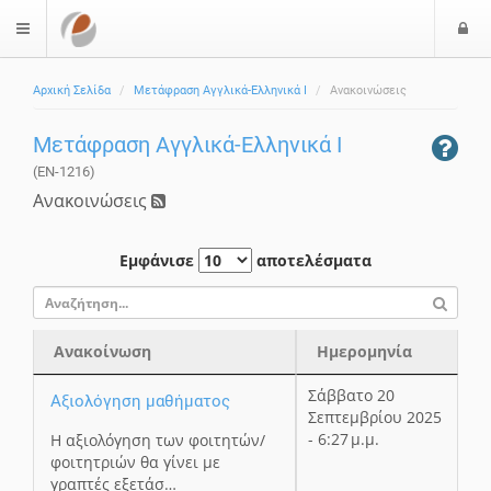
Ε
$langMenu
ί
Αρχική Σελίδα
Μετάφραση Αγγλικά-Ελληνικά Ι
Ανακοινώσεις
ο
δ
Μετάφραση Αγγλικά-Ελληνικά Ι
ο
ς
(EN-1216)
Ανακοινώσεις
Εμφάνισε
αποτελέσματα
Ανακοίνωση
Ημερομηνία
Ανακοίνωση
Ημερομηνία
Σάββατο 20
Αξιολόγηση μαθήματος
Σεπτεμβρίου 2025
- 6:27 μ.μ.
Η αξιολόγηση των φοιτητών/
φοιτητριών θα γίνει με
γραπτές εξετάσ…