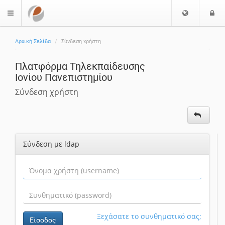
Ε
Ε
$langMenu
π
ί
ι
Αρχική Σελίδα
Σύνδεση χρήστη
λ
ο
ο
δ
Πλατφόρμα Τηλεκπαίδευσης
γ
ο
Ιονίου Πανεπιστημίου
ή
ς
Γ
Σύνδεση χρήστη
λ
ώ
σ
σ
Σύνδεση με ldap
α
ς
Ξεχάσατε το συνθηματικό σας;
Είσοδος