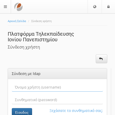
Ε
Ε
$langMenu
π
ί
ι
Αρχική Σελίδα
Σύνδεση χρήστη
λ
ο
ο
δ
Πλατφόρμα Τηλεκπαίδευσης
γ
ο
Ιονίου Πανεπιστημίου
ή
ς
Γ
Σύνδεση χρήστη
λ
ώ
σ
σ
Σύνδεση με ldap
α
ς
Ξεχάσατε το συνθηματικό σας;
Είσοδος