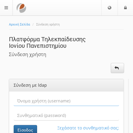
Ε
Ε
$langMenu
π
ί
ι
Αρχική Σελίδα
Σύνδεση χρήστη
λ
ο
ο
δ
Πλατφόρμα Τηλεκπαίδευσης
γ
ο
Ιονίου Πανεπιστημίου
ή
ς
Γ
Σύνδεση χρήστη
λ
ώ
σ
σ
Σύνδεση με ldap
α
ς
Ξεχάσατε το συνθηματικό σας;
Είσοδος