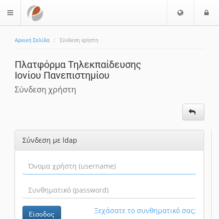
Ε
Ε
$langMenu
π
ί
ι
Αρχική Σελίδα
Σύνδεση χρήστη
λ
ο
ο
δ
Πλατφόρμα Τηλεκπαίδευσης
γ
ο
Ιονίου Πανεπιστημίου
ή
ς
Γ
Σύνδεση χρήστη
λ
ώ
σ
σ
Σύνδεση με ldap
α
ς
Ξεχάσατε το συνθηματικό σας;
Είσοδος