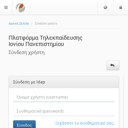
Ε
Ε
$langMenu
π
ί
ι
Αρχική Σελίδα
Σύνδεση χρήστη
λ
ο
ο
δ
Πλατφόρμα Τηλεκπαίδευσης
γ
ο
Ιονίου Πανεπιστημίου
ή
ς
Γ
Σύνδεση χρήστη
λ
ώ
σ
σ
Σύνδεση με ldap
α
ς
Ξεχάσατε το συνθηματικό σας;
Είσοδος