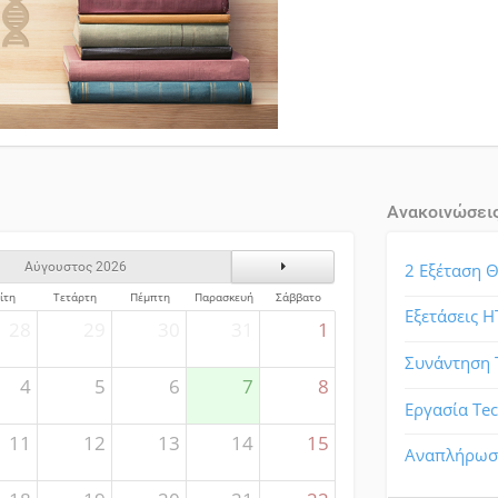
Ανακοινώσει
ς
Επόμενος Μήνας
2 Εξέταση Θ
Αύγουστος 2026
ίτη
Τετάρτη
Πέμπτη
Παρασκευή
Σάββατο
Εξετάσεις Η
28
29
30
31
1
Συνάντηση 
4
5
6
7
8
Εργασία Tec
11
12
13
14
15
Αναπλήρωση