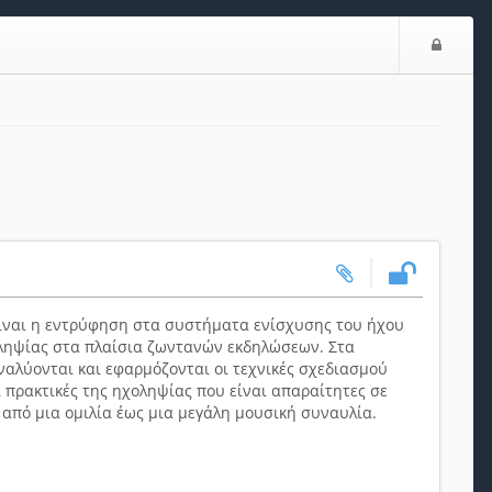
Ε
ί
σ
ο
δ
ο
ς
ίναι η εντρύφηση στα συστήματα ενίσχυσης του ήχου
χοληψίας στα πλαίσια ζωντανών εκδηλώσεων. Στα
ναλύονται και εφαρμόζονται οι τεχνικές σχεδιασμού
 πρακτικές της ηχοληψίας που είναι απαραίτητες σε
από μια ομιλία έως μια μεγάλη μουσική συναυλία.