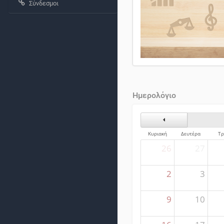
Σύνδεσμοι
Ημερολόγιο
Προηγούμενος Μήνα
Κυριακή
Δευτέρα
Τρ
26
27
2
3
9
10