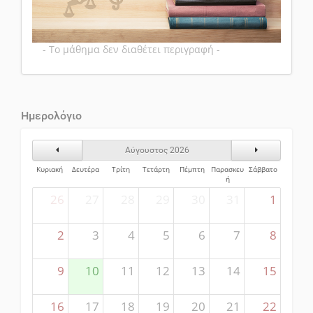
- Το μάθημα δεν διαθέτει περιγραφή -
Ημερολόγιο
Προηγούμενος Μήνας
Επόμενος Μήν
Αύγουστος 2026
Κυριακή
Δευτέρα
Τρίτη
Τετάρτη
Πέμπτη
Παρασκευ
Σάββατο
ή
26
27
28
29
30
31
1
2
3
4
5
6
7
8
9
10
11
12
13
14
15
16
17
18
19
20
21
22