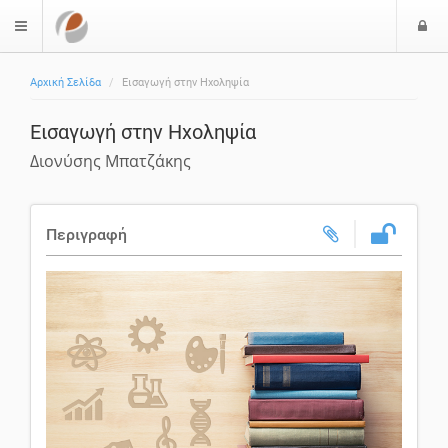
Ε
$langMenu
ί
Αρχική Σελίδα
Εισαγωγή στην Ηχοληψία
ο
δ
Εισαγωγή στην Ηχοληψία
ο
ς
Διονύσης Μπατζάκης
Περιγραφή