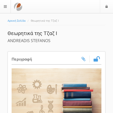
Ε
$langMenu
ί
Αρχική Σελίδα
Θεωρητικά της Τζαζ Ι
ο
δ
Θεωρητικά της Τζαζ Ι
ο
ς
ANDREADIS STEFANOS
Περιγραφή