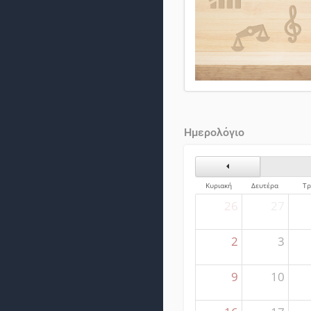
Ημερολόγιο
Προηγούμενος Μήνα
Κυριακή
Δευτέρα
Τρ
26
27
2
3
9
10