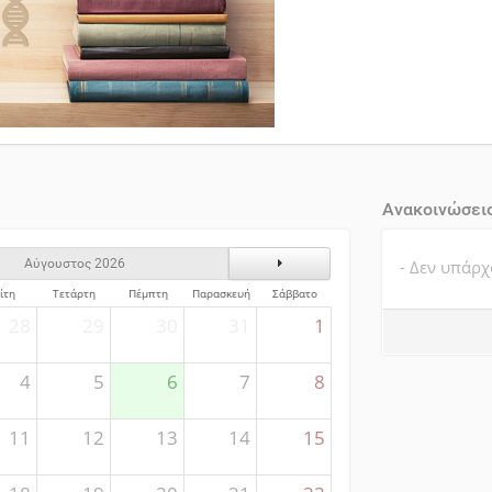
Ανακοινώσει
ς
Επόμενος Μήνας
- Δεν υπάρχ
Αύγουστος 2026
ίτη
Τετάρτη
Πέμπτη
Παρασκευή
Σάββατο
28
29
30
31
1
4
5
6
7
8
11
12
13
14
15