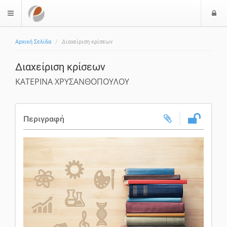
Ε
$langMenu
ί
Αρχική Σελίδα
Διαχείριση κρίσεων
ο
δ
Διαχείριση κρίσεων
ο
ς
ΚΑΤΕΡΙΝΑ ΧΡΥΣΑΝΘΟΠΟΥΛΟΥ
Περιγραφή