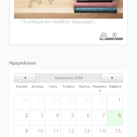
- Το μάθημα δεν διαθέτει περιγραφή -
Ημερολόγιο
Προηγούμενος Μήνας
Επόμενος Μήν
Αύγουστος 2026
Κυριακή
Δευτέρα
Τρίτη
Τετάρτη
Πέμπτη
Παρασκευ
Σάββατο
ή
26
27
28
29
30
31
1
2
3
4
5
6
7
8
9
10
11
12
13
14
15