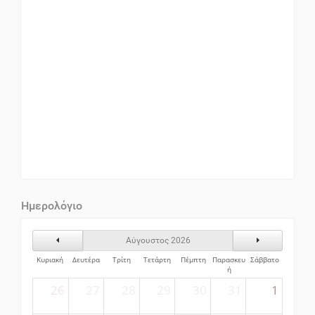
Ημερολόγιο
Προηγούμενος Μήνας
Επόμενος Μήν
Αύγουστος 2026
Κυριακή
Δευτέρα
Τρίτη
Τετάρτη
Πέμπτη
Παρασκευ
Σάββατο
ή
26
27
28
29
30
31
1