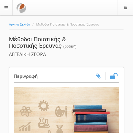
Ε
$langMenu
ί
Αρχική Σελίδα
Μέθοδοι Ποιοτικής & Ποσοτικής Έρευνας
ο
δ
Μέθοδοι Ποιοτικής &
ο
Ποσοτικής Έρευνας
ς
(505ΕΥ)
ΑΓΓΕΛΙΚΗ ΣΓΩΡΑ
Περιγραφή