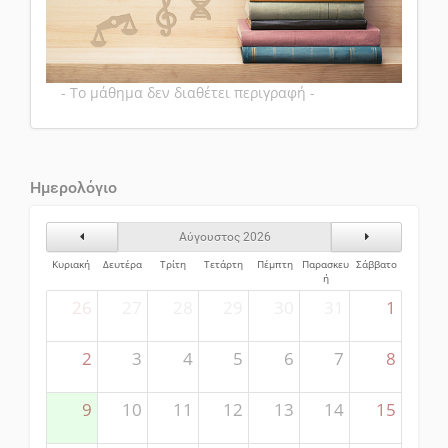
- Το μάθημα δεν διαθέτει περιγραφή -
Ημερολόγιο
Προηγούμενος Μήνας
Επόμενος Μήν
Αύγουστος 2026
Κυριακή
Δευτέρα
Τρίτη
Τετάρτη
Πέμπτη
Παρασκευ
Σάββατο
ή
26
27
28
29
30
31
1
2
3
4
5
6
7
8
9
10
11
12
13
14
15