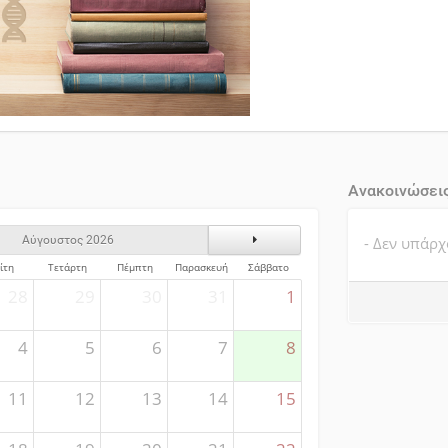
Ανακοινώσει
ς
Επόμενος Μήνας
- Δεν υπάρχ
Αύγουστος 2026
ίτη
Τετάρτη
Πέμπτη
Παρασκευή
Σάββατο
28
29
30
31
1
4
5
6
7
8
11
12
13
14
15