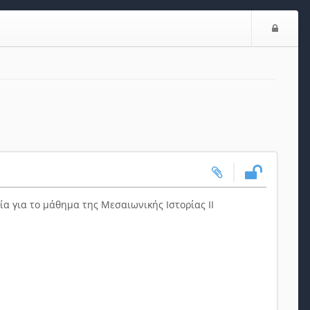
Ε
ί
σ
ο
δ
ο
ς
ία για το μάθημα της Μεσαιωνικής Ιστορίας ΙΙ