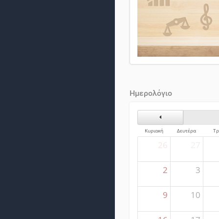
Ημερολόγιο
Προηγούμενος Μήνα
Κυριακή
Δευτέρα
Τρ
26
27
2
3
9
10