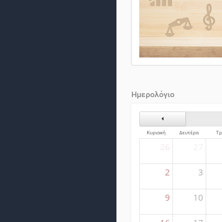
Ημερολόγιο
Προηγούμενος Μήνα
Κυριακή
Δευτέρα
Τρ
26
27
2
3
9
10