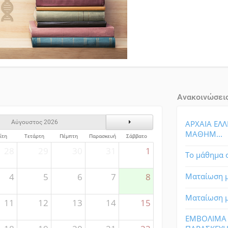
Ανακοινώσει
ς
Επόμενος Μήνας
ΑΡΧΑΙΑ ΕΛΛ
Αύγουστος 2026
ΜΑΘΗΜ...
ίτη
Τετάρτη
Πέμπτη
Παρασκευή
Σάββατο
28
29
30
31
1
Το μάθημα σ
4
5
6
7
8
Ματαίωση μ
Ματαίωση μ
11
12
13
14
15
ΕΜΒΟΛΙΜΑ 