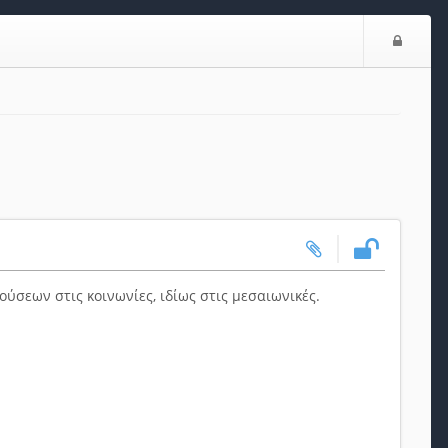
Ε
ί
σ
ο
δ
ο
ς
ύσεων στις κοινωνίες, ιδίως στις μεσαιωνικές.