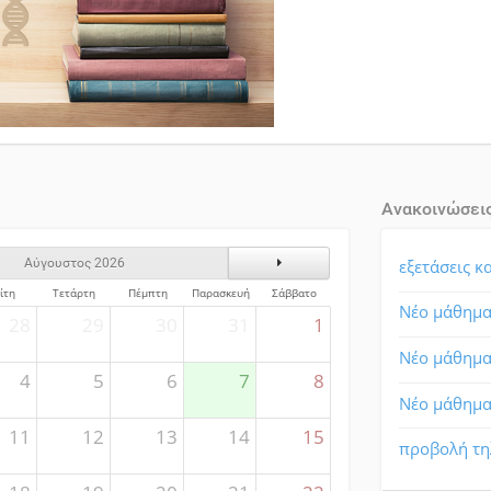
Ανακοινώσει
ς
Επόμενος Μήνας
εξετάσεις κ
Αύγουστος 2026
ίτη
Τετάρτη
Πέμπτη
Παρασκευή
Σάββατο
Νέο μάθημ
28
29
30
31
1
Νέο μάθημ
4
5
6
7
8
Νέο μάθημα
11
12
13
14
15
προβολή τη