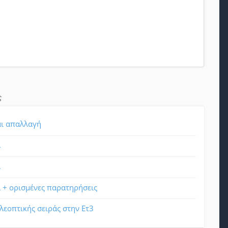
ς
αι απαλλαγή
α
α
 + ορισμένες παρατηρήσεις
λεοπτικής σειράς στην Ετ3