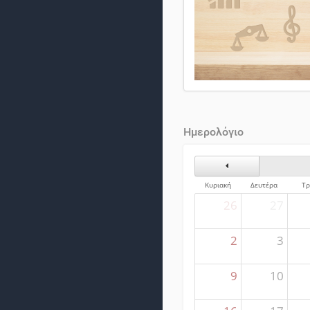
Ημερολόγιο
Προηγούμενος Μήνα
Κυριακή
Δευτέρα
Τρ
26
27
2
3
9
10