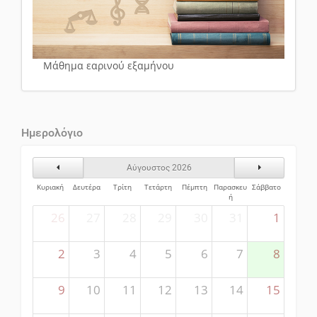
Μάθημα εαρινού εξαμήνου
Ημερολόγιο
Προηγούμενος Μήνας
Επόμενος Μήν
Αύγουστος 2026
Κυριακή
Δευτέρα
Τρίτη
Τετάρτη
Πέμπτη
Παρασκευ
Σάββατο
ή
26
27
28
29
30
31
1
2
3
4
5
6
7
8
9
10
11
12
13
14
15