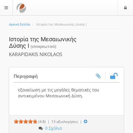
Ε
$langMenu
ί
Αρχική Σελίδα
Ιστορία της Μεσαιωνικής Δύσης Ι
ο
δ
Ιστορία της Μεσαιωνικής
ο
Δύσης Ι
ς
(υποχρεωτικό)
KARAPIDAKIS NIKOLAOS
Περιγραφή
εξοικείωση με τις μεγάλες θεματικές του
αντικειμένου Μεσαιωνική Δύση.
(4.8)
| 13 αξιολογήσεις |
0
Σχόλια